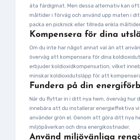
äta färdigmat. Men dessa alternativ kan ofta
måltider i förväg och använd upp maten i di
packa en picknick eller tillreda enkla måltid
Kompensera för dina utsl
Om du inte har något annat val än att använda 
överväg att kompensera för dina koldioxidu
erbjuder koldioxidkompensation, vilket inneb
minskar koldioxidutsläpp för att kompensera 
Fundera på din energiför
När du flyttar in i ditt nya hem, överväg hur
innebära att du installerar energieffektiva vit
använder grön el. Genom att göra ditt nya h
miljöpåverkan och dina energikostnader.
Använd miljövänliga reng