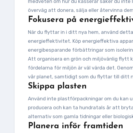
medveten om hur du kasserar saker du inte län
överväg att donera, sälja eller återvinna de
Fokusera på energieffektiv
När du flyttar in i ditt nya hem, använd det
energieffektivitet. Köp energieffektiva appa
energibesparande förbättringar som isolering
Att organisera en grön och miljövänlig flytt
fördelarna för miljön är väl värda det. Genom 
vår planet, samtidigt som du flyttar till ditt
Skippa plasten
Använd inte plastförpackningar om du kan un
producera och kan ta hundratals år att brytas
alternativ som gamla tidningar eller biologi
Planera inför framtiden