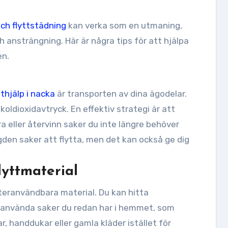
 och flyttstädning
kan verka som en utmaning,
h ansträngning. Här är några tips för att hjälpa
en.
tthjälp i nacka
är transporten av dina ägodelar.
 koldioxidavtryck. En effektiv strategi är att
ra eller återvinn saker du inte längre behöver
gden saker att flytta, men det kan också ge dig
yttmaterial
 återanvändbara material. Du kan hitta
r använda saker du redan har i hemmet, som
r, handdukar eller gamla kläder istället för