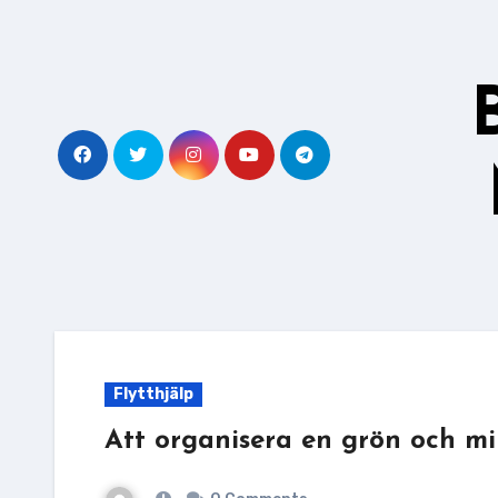
Skip
to
content
Flytthjälp
Att organisera en grön och mil