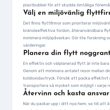
plastbubbel för att skydda ömtåliga föremål
Välj en miljövänlig flyttfi
Det finns flyttfirmor som prioriterar miljöv
bränsleeffektiva fordon, återanvändbara flyt
minimera miljöpåverkan. Gör lite forskning oc
värderingar.
Planera din flytt noggran
En effektiv och välplanerad flytt är inte ba
Genom att minimera antalet resor mellan di
koldioxidavtryck. Försök att packa effektivt
transportera så mycket som möjligt i varje r
Återvinn och kasta ansvars
När du packar upp i ditt nya hem, se till att