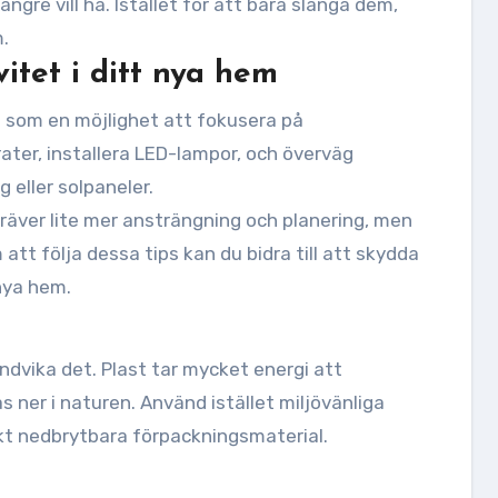
gre vill ha. Istället för att bara slänga dem,
m.
itet i ditt nya hem
ta som en möjlighet att fokusera på
rater, installera LED-lampor, och överväg
 eller solpaneler.
 kräver lite mer ansträngning och planering, men
att följa dessa tips kan du bidra till att skydda
 nya hem.
dvika det. Plast tar mycket energi att
 ner i naturen. Använd istället miljövänliga
skt nedbrytbara förpackningsmaterial.