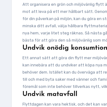
Att organisera en grön och miljövänlig flytt är
mot att leva på ett mer hållbart sätt. Geno
för din påverkan på miljön, kan du göra en s
minska ditt avfall, välja hållbara flyttmateria
nya hem, varje litet steg räknas. Så nästa gå
bästa för att göra den så miljövänlig som möj
Undvik onödig konsumtio
Ett annat sätt att göra din flytt mer miljöv
kan innebära att du undviker att köpa nya mö
behöver dem. Istället kan du överväga att r
till och med byta saker med vänner och fami
föremål som inte behöver tillverkas nytt, vil
Undvik matavfall
Flyttdagen kan vara hektisk, och det kan va