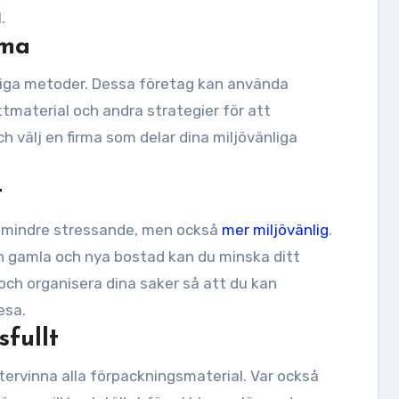
.
rma
änliga metoder. Dessa företag kan använda
tmaterial och andra strategier för att
h välj en firma som delar dina miljövänliga
t
ra mindre stressande, men också
mer miljövänlig
.
n gamla och nya bostad kan du minska ditt
 och organisera dina saker så att du kan
esa.
fullt
 återvinna alla förpackningsmaterial. Var också