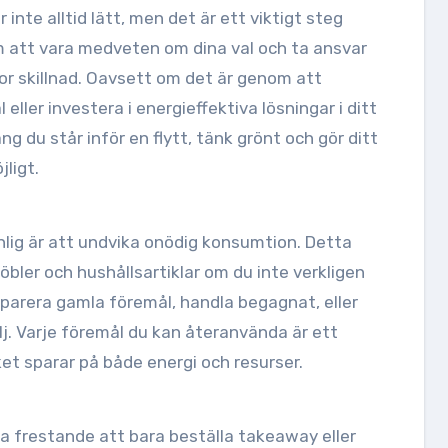
 inte alltid lätt, men det är ett viktigt steg
m att vara medveten om dina val och ta ansvar
tor skillnad. Oavsett om det är genom att
l eller investera i energieffektiva lösningar i ditt
ng du står inför en flytt, tänk grönt och gör ditt
ligt.
n
änlig är att undvika onödig konsumtion. Detta
bler och hushållsartiklar om du inte verkligen
eparera gamla föremål, handla begagnat, eller
lj. Varje föremål du kan återanvända är ett
ket sparar på både energi och resurser.
ra frestande att bara beställa takeaway eller